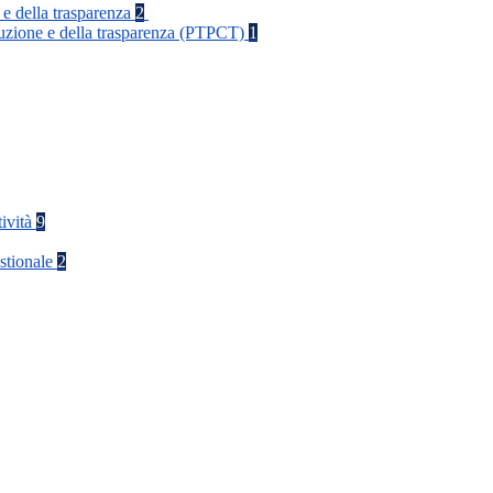
 e della trasparenza
2
rruzione e della trasparenza (PTPCT)
1
tività
9
stionale
2