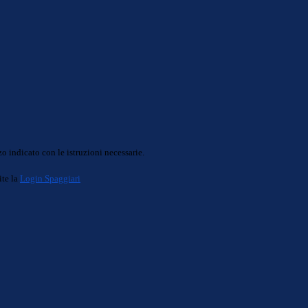
o indicato con le istruzioni necessarie.
ite la
Login Spaggiari