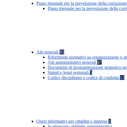
Piano triennale per la prevenzione della corruzione
Piano triennale per la prevenzione della co
Atti generali
85
Riferimenti normativi su organizzazione e at
Atti amministrativi generali
47
Documenti di programmazione strategico-ge
Statuti e leggi regionali
5
Codice disciplinare e codice di condotta
13
Oneri informativi per cittadini e imprese
1
Scadenzario obblighi amministrativi