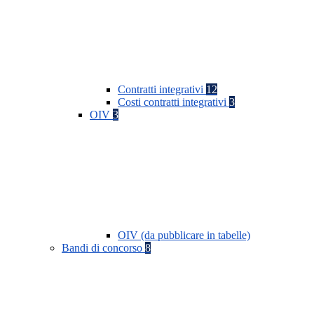
Contratti integrativi
12
Costi contratti integrativi
3
OIV
3
OIV (da pubblicare in tabelle)
Bandi di concorso
8