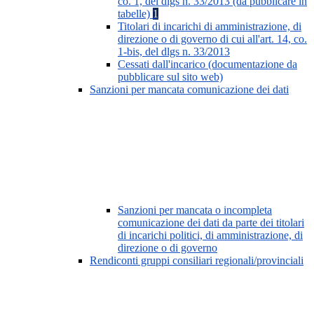
co. 1, del dlgs n. 33/2013 (da pubblicare in
tabelle)
1
Titolari di incarichi di amministrazione, di
direzione o di governo di cui all'art. 14, co.
1-bis, del dlgs n. 33/2013
Cessati dall'incarico (documentazione da
pubblicare sul sito web)
Sanzioni per mancata comunicazione dei dati
Sanzioni per mancata o incompleta
comunicazione dei dati da parte dei titolari
di incarichi politici, di amministrazione, di
direzione o di governo
Rendiconti gruppi consiliari regionali/provinciali