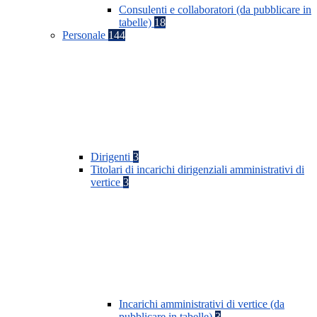
Consulenti e collaboratori (da pubblicare in
tabelle)
18
Personale
144
Dirigenti
3
Titolari di incarichi dirigenziali amministrativi di
vertice
3
Incarichi amministrativi di vertice (da
pubblicare in tabelle)
3