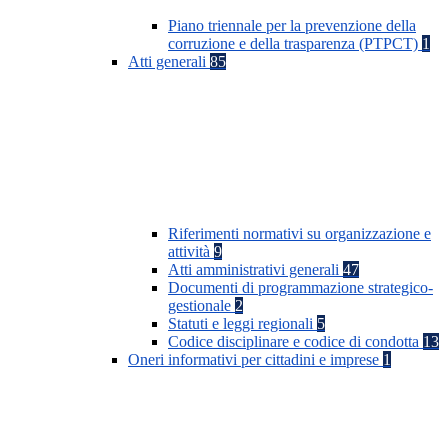
Piano triennale per la prevenzione della
corruzione e della trasparenza (PTPCT)
1
Atti generali
85
Riferimenti normativi su organizzazione e
attività
9
Atti amministrativi generali
47
Documenti di programmazione strategico-
gestionale
2
Statuti e leggi regionali
5
Codice disciplinare e codice di condotta
13
Oneri informativi per cittadini e imprese
1