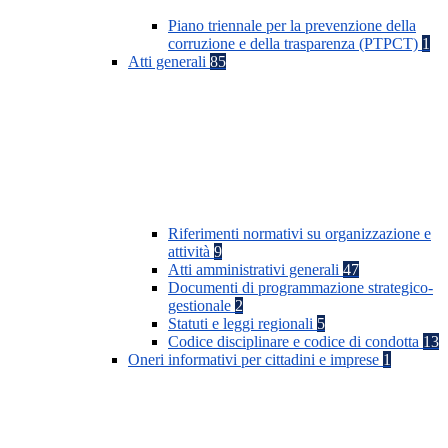
Piano triennale per la prevenzione della
corruzione e della trasparenza (PTPCT)
1
Atti generali
85
Riferimenti normativi su organizzazione e
attività
9
Atti amministrativi generali
47
Documenti di programmazione strategico-
gestionale
2
Statuti e leggi regionali
5
Codice disciplinare e codice di condotta
13
Oneri informativi per cittadini e imprese
1