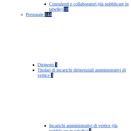
Consulenti e collaboratori (da pubblicare in
tabelle)
18
Personale
144
Dirigenti
3
Titolari di incarichi dirigenziali amministrativi di
vertice
3
Incarichi amministrativi di vertice (da
pubblicare in tabelle)
3