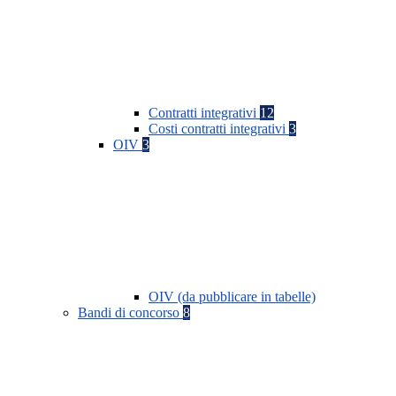
Contratti integrativi
12
Costi contratti integrativi
3
OIV
3
OIV (da pubblicare in tabelle)
Bandi di concorso
8