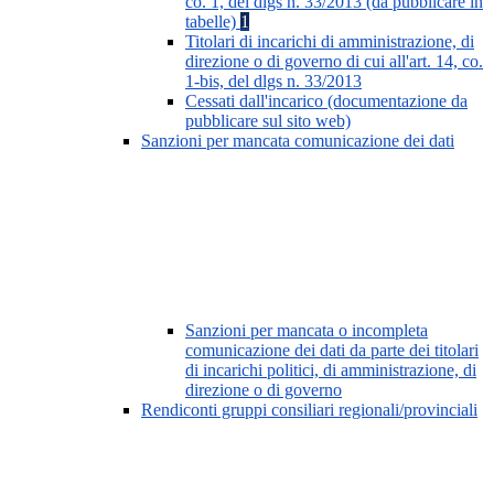
co. 1, del dlgs n. 33/2013 (da pubblicare in
tabelle)
1
Titolari di incarichi di amministrazione, di
direzione o di governo di cui all'art. 14, co.
1-bis, del dlgs n. 33/2013
Cessati dall'incarico (documentazione da
pubblicare sul sito web)
Sanzioni per mancata comunicazione dei dati
Sanzioni per mancata o incompleta
comunicazione dei dati da parte dei titolari
di incarichi politici, di amministrazione, di
direzione o di governo
Rendiconti gruppi consiliari regionali/provinciali